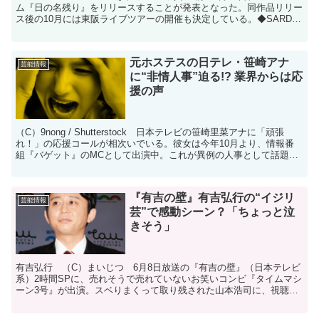
ム『日の名残り』をリリースすることが発表となった。同作品リリー
ス後の10月には東阪ライブツアーの開催も決定している。◆SARD
UNDERGROUND 画像 / 動...
元ホステスの日テレ・笹崎アナ
芸能情報
に“非情人事”迫る!? 業界からは応
援の声
（C）9nong / Shutterstock 日本テレビの笹崎里菜アナに「頑張
れ！」の応援コールが相次いでいる。彼女は今年10月より、情報番
組『バゲット』のMCとして出演中。これが異例の人事として話題に
なった。笹崎アナは2015年の入社。...
『有吉の壁』有吉弘行の“イジリ
芸能情報
芸”で感動シーン？「ちょっと泣
きそう」
有吉弘行 （C）まいじつ 6月8日放送の『有吉の壁』（日本テレビ
系）2時間SPに、売れそうで売れていないお笑いコンビ『タイムマシ
ーン3号』が出演。スベりまくって取り残された山本浩司に、視聴者
が感動するという光景が見られた。問題のシーンは、番...