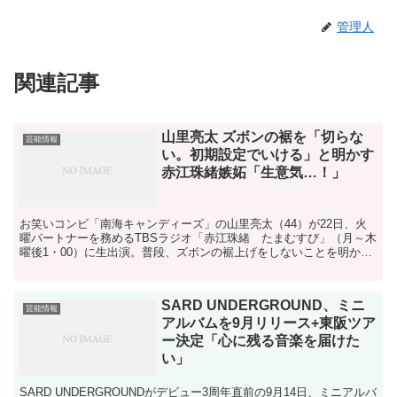
管理人
関連記事
山里亮太 ズボンの裾を「切らな
芸能情報
い。初期設定でいける」と明かす
赤江珠緒嫉妬「生意気…！」
お笑いコンビ「南海キャンディーズ」の山里亮太（44）が22日、火
曜パートナーを務めるTBSラジオ「赤江珠緒 たまむすび」（月～木
曜後1・00）に生出演。普段、ズボンの裾上げをしないことを明かし
た。「南海キャンディーズ」の山里亮太 山里亮太っ...
SARD UNDERGROUND、ミニ
芸能情報
アルバムを9月リリース+東阪ツア
ー決定「心に残る音楽を届けた
い」
SARD UNDERGROUNDがデビュー3周年直前の9月14日、ミニアルバ