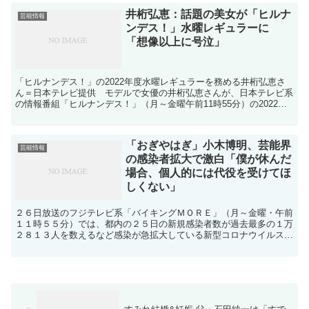
井桁弘恵：話題の美女が「ヒルナ
芸能情報
ンデス！」水曜レギュラーに
「想像以上に号泣」
「ヒルナンデス！」の2022年度水曜レギュラーを務める井桁弘恵さ
ん＝日本テレビ提供 モデルで女優の井桁弘恵さんが、日本テレビ系
の情報番組「ヒルナンデス！」（月～金曜午前11時55分）の2022年
度水曜レギュラーを務めることが4月6日、明らか...
「おぎやはぎ」小木博明、芸能界
芸能情報
の感染者拡大で激白「僕が休んだ
場合、個人的には代役を受けてほ
しくない」
２６日放送のフジテレビ系「バイキングＭＯＲＥ」（月～金曜・午前
１１時５５分）では、都内の２５日の新規感染者数が過去最多の１万
２８１３人を数えるなど感染が急拡大している新型コロナウイルスに
ついて特集した。 深田恭子、吉岡里帆、千原ジュニアなど...