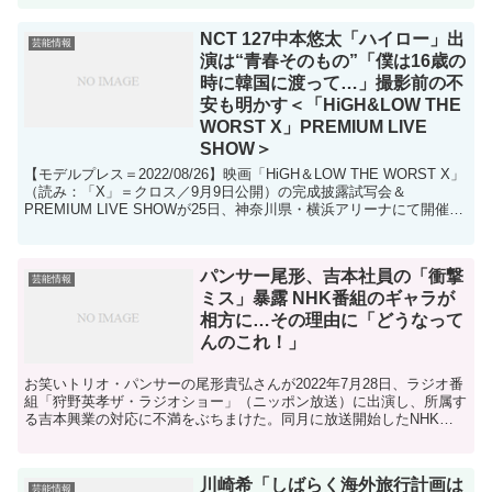
NCT 127中本悠太「ハイロー」出
芸能情報
演は“青春そのもの”「僕は16歳の
時に韓国に渡って…」撮影前の不
安も明かす＜「HiGH&LOW THE
WORST X」PREMIUM LIVE
SHOW＞
【モデルプレス＝2022/08/26】映画「HiGH＆LOW THE WORST X」
（読み：「X」＝クロス／9月9日公開）の完成披露試写会＆
PREMIUM LIVE SHOWが25日、神奈川県・横浜アリーナにて開催さ
れ、NCT 127の中...
パンサー尾形、吉本社員の「衝撃
芸能情報
ミス」暴露 NHK番組のギャラが
相方に…その理由に「どうなって
んのこれ！」
お笑いトリオ・パンサーの尾形貴弘さんが2022年7月28日、ラジオ番
組「狩野英孝ザ・ラジオショー」（ニッポン放送）に出演し、所属す
る吉本興業の対応に不満をぶちまけた。同月に放送開始したNHK新
番組「笑わない数学」のMCを務めているにもかかわ...
川崎希「しばらく海外旅行計画は
芸能情報