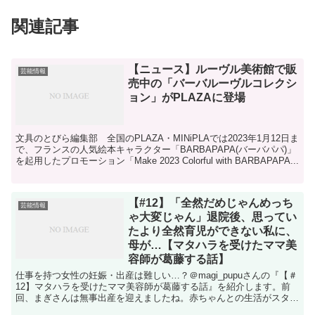
関連記事
【ニュース】ルーヴル美術館で販
芸能情報
売中の「バーバルーヴルコレクシ
ョン」がPLAZAに登場
文具のとびら編集部 全国のPLAZA・MINiPLAでは2023年1月12日ま
で、フランスの人気絵本キャラクター「BARBAPAPA(バーバパパ)」
を起用したプロモーション「Make 2023 Colorful with BARBAPAPA...
【#12】「全然だめじゃんめっち
芸能情報
ゃ大変じゃん」退院後、思ってい
たより全然育児ができない私に、
母が…【マタハラを受けたママ美
容師が葛藤する話】
仕事を持つ女性の妊娠・出産は難しい…？＠magi_pupuさんの『【＃
12】マタハラを受けたママ美容師が葛藤する話』を紹介します。前
回、まぎさんは無事出産を迎えましたね。赤ちゃんとの生活がスター
トし…。新米ママは…ママできてる…？救世主現る...