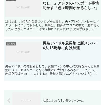
なし…」アレクのパスポート事情
明かす「色々時間かかるらしい」
1月25日、川崎希が自身のブログを更新し、夫・アレクサンダーのパ
スポートについて明かした。川崎は、自身のブログの中で「財布無く
したのと別でパスポートは元々切れてたんだけど 更新手続きしてた
ら5か月待ちだって」と、先日アレクが財布を紛失してし...
男装アイドル風男塾に新メンバー
芸能情報
4人 15周年に向け加速
男装アイドルの先駆者として、女性ファンを中心に支持を集める風男
塾に３日、新メンバーとなる胡桃沢鼓太郎(くるみざわ・こたろう)、
赤星良宗(あかぼし・よしむね)、天堂太陽(てんどう・たいよう)、凰
紫丈源(こうし・じょうげん)の４人が加入した。渋...
大坂なおみ VSの新メンバーに