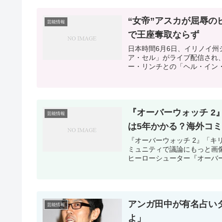
“女帝”アスカが屈辱
芸能情報
で王座奪取ならず
日本時間6月6日、イリノイ
ア・セル」がライブ配信され、“
ー・リンチとの「ヘル・イン・
『オーバーウォッチ 
芸能情報
は5年かかる？海外コ
『オーバーウォッチ 2』「キリコ」のスキンなどを無課金で全解除するには5年かかる？海外コ
ミュニティで議論にもっと画像を見る
ヒーローシューター『オーバーウ
アンガ田中が有名占い
芸能情報
よ」