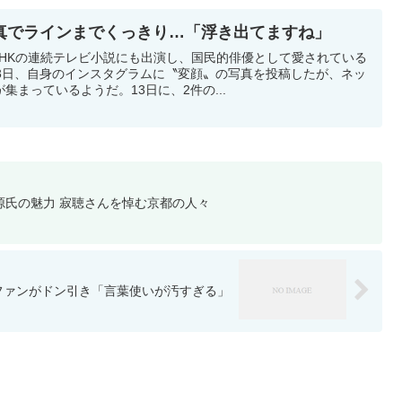
写真でラインまでくっきり…「浮き出てますね」
NHKの連続テレビ小説にも出演し、国民的俳優として愛されている
13日、自身のインスタグラムに〝変顔〟の写真を投稿したが、ネッ
まっているようだ。13日に、2件の...
源氏の魅力 寂聴さんを悼む京都の人々
…ファンがドン引き「言葉使いが汚すぎる」