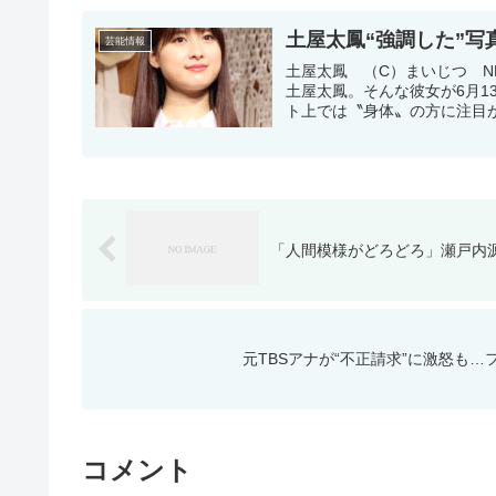
土屋太鳳“強調した”
芸能情報
土屋太鳳 （C）まいじつ 
土屋太鳳。そんな彼女が6月
ト上では〝身体〟の方に注目が集
「人間模様がどろどろ」瀬戸内
元TBSアナが“不正請求”に激怒も
コメント