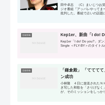
田中卓志 （C）まいじつお笑
ジオ番組『アッパレやってま
批判した。番組で占いの話題に
Kep1er、新曲「I do
芸能情報
Kep1er「I do! Do you?」ダンスプラクティス
Single ＜FLY-BY＞のタイト
「鎌倉殿」 「てててて
芸能情報
ン成功
小林隆 ４日に放送されたＮ
き写した和歌を「さりげなく
が、そのミッションをしっかり