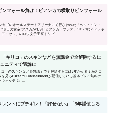
のピンフォール負け！ビアンカの横取りピンフォール
州シカゴのオールステートアリーナにて行なわれた「ヘル・イン・
明日の女帝”アスカが“EST”ビアンカ・ブレア、“ザ・マン”ベッキ
ア・セル」のロウ女子王座トリプ...
2』「キリコ」のスキンなどを無課金で全解除するに
ミュニティで議論に
Blizzard Entertainmentが配信している基本プレイ無料の
ォッチ 2』...
タレントにブチギレ！「許せない」「5年謹慎しろ