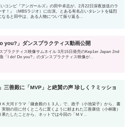
いコンビ『アンガールズ』の田中卓志が、2月22日深夜放送のラ
ーす！』（MBSラジオ）に出演。とある有名占いタレントを猛烈
なると田中は、ある人物について振り返る...
! Do you?」ダンスプラクティス動画公開
映像サムネイル 3月15日発売のKep1er Japan 2nd
ル曲「I do! Do you?」のダンスプラクティス映像が...
」三善殿に「MVP」と絶賛の声 珍しく？ミッショ
ＨＫ大河ドラマ「鎌倉殿の１３人」で、政子（小池栄子）から、書
」実朝の目に付くところに置くように頼まれた三善康信（小林隆）
果たしたことから、ネットでは今回の「ＭＶ...