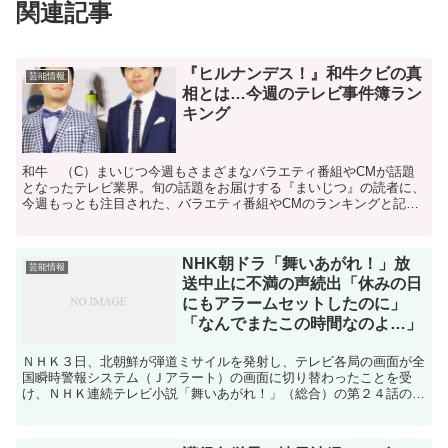
関連記事
『ヒルナンデス！』和牛クビの真
芸能情報
相とは…今週のテレビ事件簿ラン
キング
和牛 （C）まいじつ今週もさまざまなバラエティ番組やCMが話題
となったテレビ業界。旬の話題をお届けする『まいじつ』の読者に、
今週もっとも注目された、バラエティ番組やCMのランキングと記事
をご紹介します（11／10配信まで、独自ポイントで集計...
NHK朝ドラ「舞いあがれ！」放
芸能情報
送中止に不満の声続出「休みの日
にもアラームセットしたのに」
「なんでまたこの時間なのよ…」
ＮＨＫ３日、北朝鮮が弾道ミサイルを発射し、テレビ各局の画面が全
国瞬時警報システム（Ｊアラート）の画面に切り替わったことを受
け、ＮＨＫ連続テレビ小説「舞いあがれ！」（総合）の第２４話の放
送が見送られた。ネットには朝ドラファンから怒りや悲しみの...