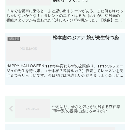
「今でも愛車に乗ると、ふと思い出すシーンがある。まだ何も終わっ
ちゃいないからな！」タレントのエド・はるみ（59）が、初対面の
番組スタッフから言われた“心無いいじり”を明かした。【映像】エ
ド・はるみの愛車 25日に更新したブログで、13年前に...
松本志のぶアナ 娘が先生待つ姿
芸能情報
HAPPY HALLOWEEN ⬆️⬆️⬆️毎年変わらずの玄関飾り。⬆️⬆️⬆️ソルフェー
ジュの先生を待つ娘。（千本桜？巡音ルカ？）仮装してレッスンを受
けるつもりらしいです。今日だけはお許しいただきましょう楽しい夜
を Source: グノシ...
中村ゆり、儚さと強さが同居する存在感
“薄幸系”の役柄に感じるやりがい